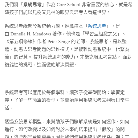
我們將「
系統思考」
作為 Core School 非常重要的核心，就是希
望孩子們能以見樹又見林的眼界與思考去看這世界。
系統思考緣起於系統動力學，推薦這本「
系統思考
」，是
由 Donella H. Meadows 著作，他也是「學習型組織之父」、
《第五項修練》作者 Peter Senge 的老師。系統思考，是以整
體、動態去思考問題的思維模式，是複雜動態系統中「化繁為
簡」的智慧。 提升系統思考的能力，才能克服思考盲點， 面對
複雜性的挑戰，進而徹底解決問題。
系統思考可以應用於每個學科，讓孩子從基礎開始：學習定
義，了解一些簡單的模型，並開始運用系統思考去觀察日常生
活。
透過系統思考模型，來幫助孩子們瞭解系統是如何運作、如何
進行、如何改變以及如何對於未來的結果提出「假設」的問
題，這些都是至關重要。因此我們使用系統思考作爲框架與工