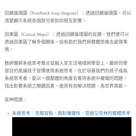
回饋循環圖（Feedback loop diagram）：透過回饋循環圖，可以
清楚顯示系統各個部分是如何相互影響。
因果圖（Causal Maps）：透過回饋循環圖的反饋，我們便可以
透過因果圖了解多個關係，這有助於我們與整體思維去處理事
情。
教師團將系統思考整合並融入至生活場域與學習上，最終的學
習目的是讓孩子習慣使用系統思考，在於培養我們的孩子成為
系統思考者，能以一個整體的角度去看待系統中複雜的問題，
找出影響系統之關鍵因素，進而有效解決問題，為世界貢獻。
延伸閱讀：
系統思考：克服盲點、面對複雜性、見樹又見林的整體思考