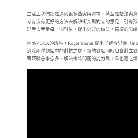
生活上我們總是遇到很多衝突與選擇，甚至是想法與意
考有沒有更好的方法去解決衝突與對立的意見。引導孩
思考去考量每一個對象，提出更好的做法。這樣的思維
因應VUCA的環境，Roger Martin 提出了整合思維
消除兩種觀點中的對抗之處，新的觀點同時包含對立觀
著經驗愈來愈多，解決複雜問題的能力與工具也隨之增