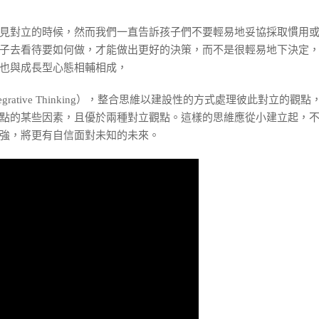
見對立的時候，然而我們一直告訴孩子們不要輕易地妥協採取慣用
子去看待要如何做，才能做出更好的決策，而不是很輕易地下決定
也與成長型心態相輔相成，
（Integrative Thinking），整合思維以建設性的方式處理彼
點的某些因素，且優於兩種對立觀點。這樣的思維應從小建立起，
強，將更有自信面對未知的未來。