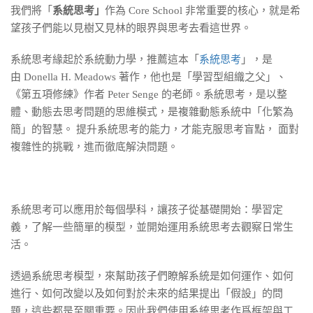
我們將「
系統思考」
作為 Core School 非常重要的核心，就是希
望孩子們能以見樹又見林的眼界與思考去看這世界。
系統思考緣起於系統動力學，推薦這本「
系統思考
」，是
由 Donella H. Meadows 著作，他也是「學習型組織之父」、
《第五項修練》作者 Peter Senge 的老師。系統思考，是以整
體、動態去思考問題的思維模式，是複雜動態系統中「化繁為
簡」的智慧。 提升系統思考的能力，才能克服思考盲點， 面對
複雜性的挑戰，進而徹底解決問題。
系統思考可以應用於每個學科，讓孩子從基礎開始：學習定
義，了解一些簡單的模型，並開始運用系統思考去觀察日常生
活。
透過系統思考模型，來幫助孩子們瞭解系統是如何運作、如何
進行、如何改變以及如何對於未來的結果提出「假設」的問
題，這些都是至關重要。因此我們使用系統思考作爲框架與工