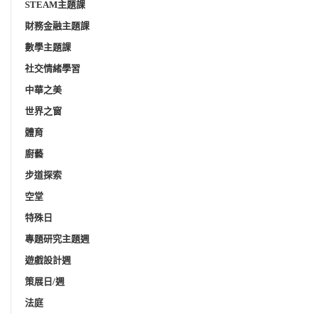
STEAM主題課
財務金融主題課
數學主題課
社交情緒學習
中華之美
世界之窗
體育
廚藝
步道探索
空堂
特殊日
專題研究主題週
遊戲設計週
策展日/週
法庭